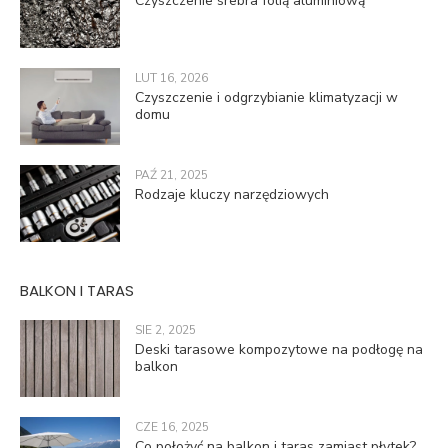
Czyszczenie srebra folią aluminiową
LUT 16, 2026
Czyszczenie i odgrzybianie klimatyzacji w
domu
PAŹ 21, 2025
Rodzaje kluczy narzędziowych
BALKON I TARAS
SIE 2, 2025
Deski tarasowe kompozytowe na podłogę na
balkon
CZE 16, 2025
Co położyć na balkon i taras zamiast płytek?