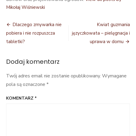
balkonie
Mikołaj Wiśniewski
Nawigacja
Dlaczego zmywarka nie
Kwiat guzmania
wpisu
pobiera i nie rozpuszcza
języczkowata – pielęgnacja i
tabletki?
uprawa w domu
Dodaj komentarz
Twój adres email nie zostanie opublikowany.
Wymagane
pola są oznaczone
*
KOMENTARZ
*