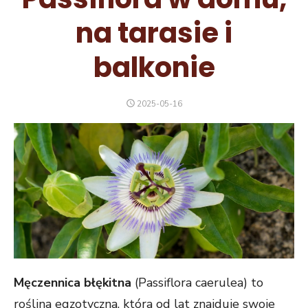
na tarasie i
balkonie
POSTED
2025-05-16
ON
Męczennica błękitna
(Passiflora caerulea) to
roślina egzotyczna, która od lat znajduje swoje