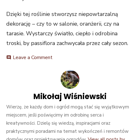
Dzięki tej roślinie stworzysz niepowtarzalną
dekorację – czy to w salonie, oranżerii, czy na
tarasie. Wystarczy światło, ciepło i odrobina
troski, by passiflora zachwycała przez cały sezon.
on
Leave a Comment
comment
Męczennica
błękitna
–
uprawa
i
Mikołaj Wiśniewski
pielęgnacja
kwiatu.
Wierzę, że każdy dom i ogród mogą stać się wyjątkowym
Passiflora
w
miejscem, jeśli poświęcimy im odrobinę serca i
domu,
kreatywności. Dzielę się wiedzą, inspiracjami oraz
na
praktycznymi poradami na temat wykończeń i remontów
tarasie
i
domów oraz projektowania ogrodów.
View all posts by