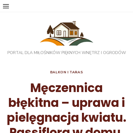
Skip
to
content
PORTAL DLA MIŁOŚNIKÓW PIĘKNYCH WNĘTRZ I OGRODÓW
BALKON I TARAS
Męczennica
błękitna – uprawa i
pielęgnacja kwiatu.
Passiflora w domu,